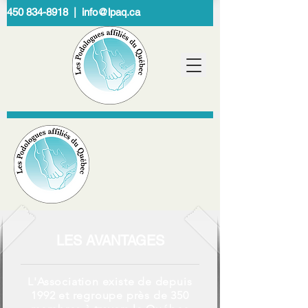
450 834-8918 | info@lpaq.ca
LES AVANTAGES
L'Association existe de depuis
1992 et regroupe près de 350