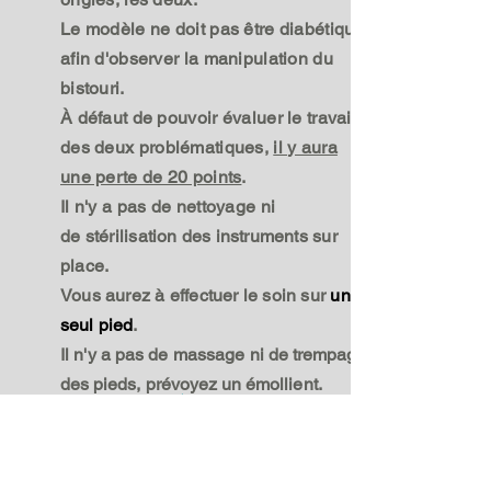
Le modèle ne doit pas être diabétique
afin d'observer la manipulation du
bistouri.
À défaut de pouvoir évaluer le travail
des
deux problématiques,
il y aura
une perte de 20 points
.
Il n'y a pas de nettoyage ni
de
stérilisation des instruments sur
place.
Vous aurez à effectuer le soin sur
un
seul pied
.
Il n'y a pas de massage
ni de trempage
des pieds,
prévoyez
un émollient.
L'examen écrit
Il est principalement constitué de mises
en situation ou les interventions à
effectuer, les facteurs qui peuvent