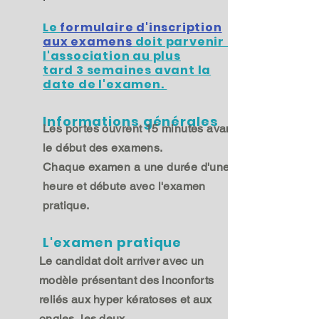
Le
formulaire d'inscription
aux examens
doit parvenir à
l'association au plus
tard 3 semaines avant la
date de l'examen.
Informations générales
Les portes ouvrent 15 minutes avant
le début des examens.
Chaque examen a une durée d'une
heure et débute avec l'examen
pratique.
L'examen pratique
Le candidat doit arriver avec un
modèle présentant des inconforts
reliés aux hyper kératoses et aux
ongles, les deux.